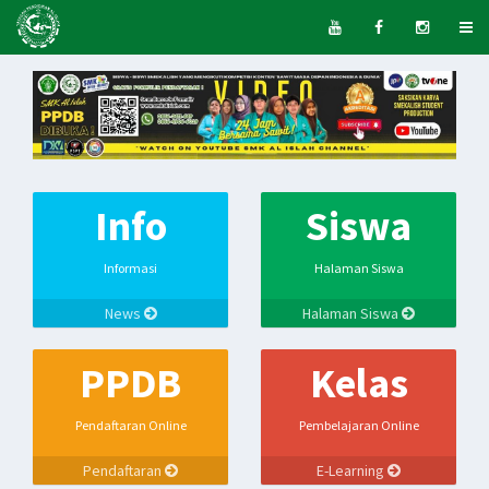
Info
Siswa
Informasi
Halaman Siswa
News
Halaman Siswa
PPDB
Kelas
Pendaftaran Online
Pembelajaran Online
Pendaftaran
E-Learning